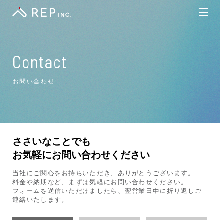
EN
JA
What We Do
Contact
Feature
お問い合わせ
Service
Works
Recruit
ささいなことでも
お気軽にお問い合わせください
About
当社にご関心をお持ちいただき、ありがとうございます。
料金や納期など、まずは気軽にお問い合わせください。
Blog
フォームを送信いただけましたら、翌営業日中に折り返しご
連絡いたします。
Contact